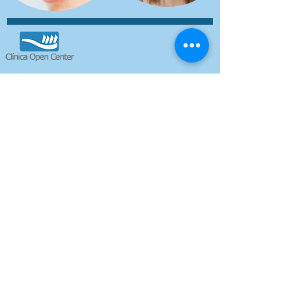
Onde Estamos
Avenida Guilherme Dumont Vilares,
n° 1230 -
8° Andar.
Estacionamento: Rua Edward Joseph
Horário
Segunda á Sexta
07:30 ás 18:30
Sábados
07:30 ás 12:00
Fale Conosco
Telefone:
(11) 3772-5292
E-mail:
contato@clinicaopencenter.com.br
Acesse nossas redes
Dra. Leila Telles de Oliveira - CRO 50740