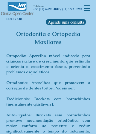
Telefone
:
55 (11) 94190-4047
/
(11) 3772-5292
+
CRO 7748
Agende uma consulta
Ortodontia e Ortopedia
Maxilares
Ortopedia: Aparelho móvel indicado para
crianças na fase de crescimento, que estimula
e orienta o crescimento ósseo, prevenindo
problemas esqueléticos.
Ortodontia: Aparelhos que promovem a
correção de dentes tortos. Podem ser:
Tradicionais: Brackets com borrachinhas
(mensalmente ajustáveis).
Auto-ligados: Brackets sem borrachinhas
promove movimentação ortodôntica com
maior conforto ao paciente e reduz
significativamente o tempo do tratamento,