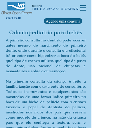
Telefone
:
55 (11) 94190-4047
/
(11) 3772-5292
+
CRO 7748
Agende uma consulta
Odontopediatria para bebês
A primeira consulta no dentista pode ocorrer
antes mesmo do nascimento do primeiro
dente, onde durante a consulta o profissional
irá orientar como higienizar a boca do bebê,
qual tipo de escova utilizar, qual tipo de pasta
de dente, uso racional de chupetas e
mamadeiras e sobre a alimentação.
Na primeira consulta da criança é feita a
familiarização com o ambiente do consultório.
Todos os instrumentos e equipamentos são
mostrados de uma forma lúdica primeiro na
boca de um bicho de pelúcia com a criança
fazendo o papel de dentista da pelúcia,
mostrados nas mãos dos pais que servem
como modelo da criança, na mão da criança
para que ela conheça a textura, sons e
temperatura deles. Assim, quando for a hora